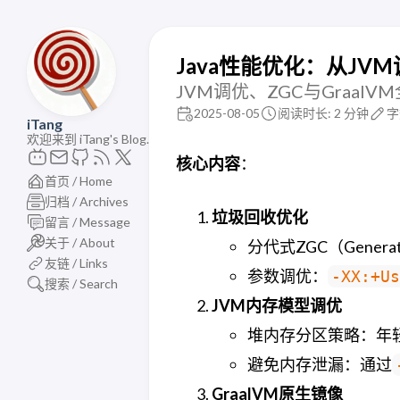
Java性能优化：从JVM
JVM调优、ZGC与GraalV
2025-08-05
阅读时长: 2 分钟
字
iTang
欢迎来到 iTang's Blog.
核心内容
：
首页 / Home
归档 / Archives
垃圾回收优化
留言 / Message
关于 / About
分代式ZGC（Gener
友链 / Links
参数调优：
-XX:+Us
搜索 / Search
JVM内存模型调优
堆内存分区策略：年
避免内存泄漏：通过
GraalVM原生镜像