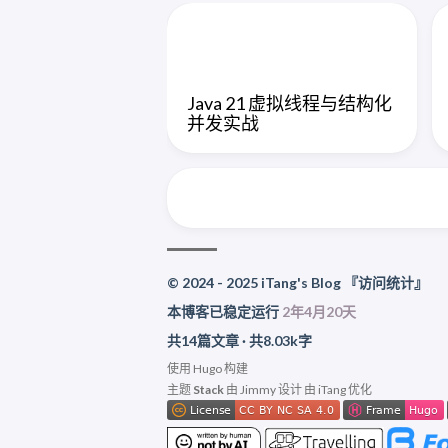
Java 21 虚拟线程与结构化
并发实战
© 2024 - 2025 iTang's Blog
『访问统计』
本博客已稳定运行
2年4月20天
共14篇文章 · 共8.03k字
使用
Hugo
构建
主题
Stack
由
Jimmy
设计 由 iTang 优化