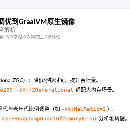
调优到GraalVM原生镜像
M全解析
数: 260 字
0
次浏览
0
条评论
ational ZGC）：降低停顿时间，提升吞吐量。
适配大内存场景。
eZGC -XX:+ZGenerational
轻代与老年代比例调整（如
）。
-XX:NewRatio=2
分析堆转储。
-XX:+HeapDumpOnOutOfMemoryError