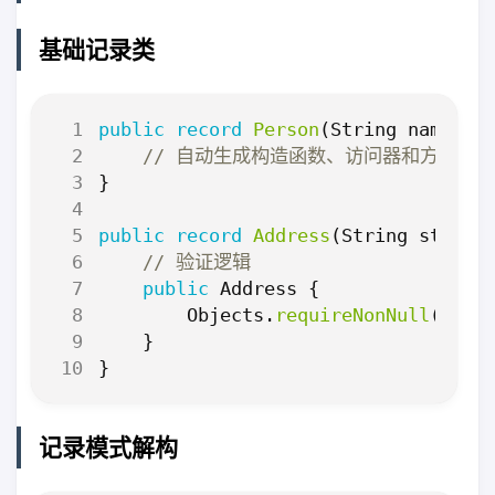
基础记录类
public
record
Person
(
String
name
,
i
// 自动生成构造函数、访问器和方法
}
public
record
Address
(
String
street
// 验证逻辑
public
Address
{
Objects
.
requireNonNull
(
stre
}
}
记录模式解构