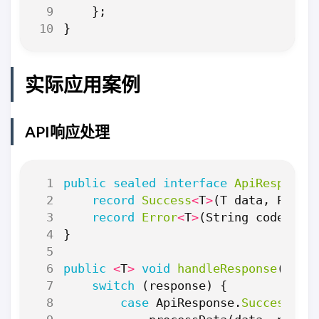
};
}
实际应用案例
API响应处理
public
sealed
interface
ApiResponse
record
Success
<
T
>
(
T
data
,
Pagin
record
Error
<
T
>
(
String
code
,
St
}
public
<
T
>
void
handleResponse
(
ApiR
switch
(
response
)
{
case
ApiResponse
.
Success
<
T
>