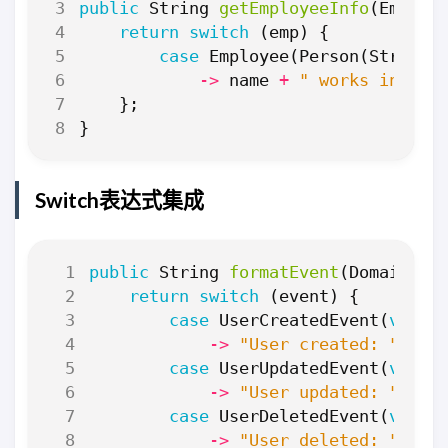
public
String
getEmployeeInfo
(
Employ
return
switch
(
emp
)
{
case
Employee
(
Person
(
String
->
name
+
" works in "
+
};
}
Switch表达式集成
public
String
formatEvent
(
DomainEve
return
switch
(
event
)
{
case
UserCreatedEvent
(
var
u
->
"User created: "
+
u
case
UserUpdatedEvent
(
var
u
->
"User updated: "
+
u
case
UserDeletedEvent
(
var
u
->
"User deleted: "
+
u