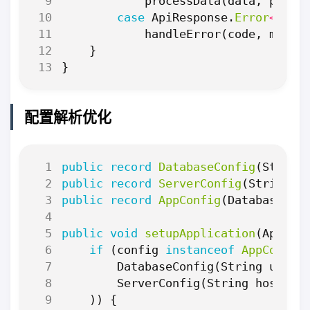
processData
(
data
,
pagin
case
ApiResponse
.
Error
<
T
>
(
v
handleError
(
code
,
messa
}
}
配置解析优化
public
record
DatabaseConfig
(
String
public
record
ServerConfig
(
String
h
public
record
AppConfig
(
DatabaseCon
public
void
setupApplication
(
AppCon
if
(
config
instanceof
AppConfig
DatabaseConfig
(
String
url
,
ServerConfig
(
String
host
,
i
))
{