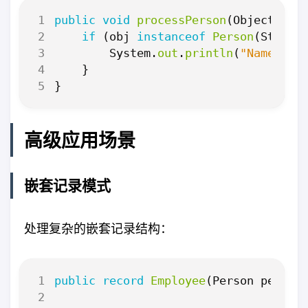
public
void
processPerson
(
Object
obj
if
(
obj
instanceof
Person
(
String
System
.
out
.
println
(
"Name: "
}
}
高级应用场景
嵌套记录模式
处理复杂的嵌套记录结构：
public
record
Employee
(
Person
person