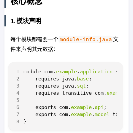
核心概念
1. 模块声明
每个模块都需要一个
文
module-info.java
件来声明其元数据：
module
com
.
example
.
application
{
requires
java
.
base
;
requires
java
.
sql
;
requires
transitive
com
.
example
.
exports
com
.
example
.
api
;
exports
com
.
example
.
model
to
com
}