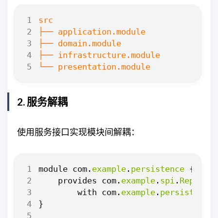
2. 服务解耦
使用服务接口实现模块间解耦：
module
com
.
example
.
persistence
{
provides
com
.
example
.
spi
.
Reposit
with
com
.
example
.
persistence
}